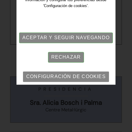
información y configurar tus preferencias desde
'Configuración de cookies'.
Sra. Náyade Navarro
Emprenedores Empresàries Teixint Sabadell
(Presidenta)
ACEPTAR Y SEGUIR NAVEGANDO
RECHAZAR
Comité ejecutivo
CONFIGURACIÓN DE COOKIES
PRESIDENCIA
Sra. Alicia Bosch i Palma
Centre Metal·lúrgic