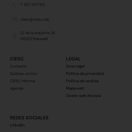
T. 937 457 812
ciesc@ciesc.cat
C/ de la Indústria, 16
08202 Sabadell
CIESC
LEGAL
Contacto
Aviso legal
Quiénes somos
Política de privacidad
CIESC Informa
Política de cookies
Agenda
Mapa web
Diseño web Anunzia
REDES SOCIALES
Linkedin