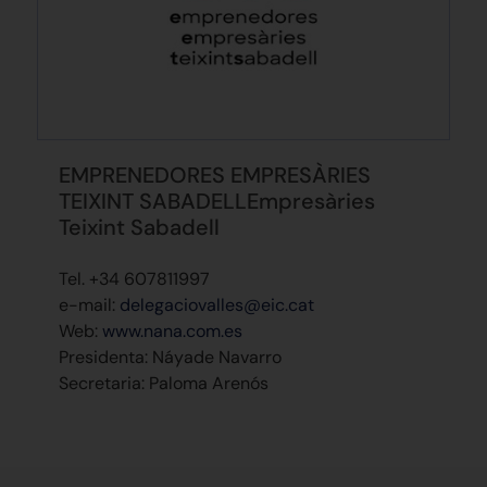
EMPRENEDORES EMPRESÀRIES
TEIXINT SABADELLEmpresàries
Teixint Sabadell
Tel. +34 607811997
e-mail:
delegaciovalles@eic.cat
Web:
www.nana.com.es
Presidenta: Náyade Navarro
Secretaria: Paloma Arenós