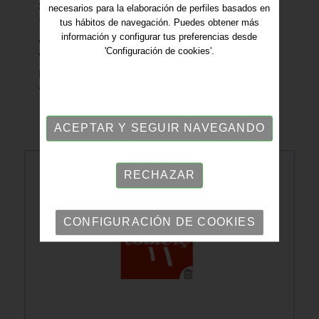
SABADELL
necesarios para la elaboración de perfiles basados en
Tel. +34 937453161
tus hábitos de navegación. Puedes obtener más
información y configurar tus preferencias desde
e-mail:
info@xarxaonion.org
'Configuración de cookies'.
Web:
www.xarxaonion.org
Presidente: Sr. Arnau Bonada
Vice-Presidente: Sr. Manu Sánchez
ACEPTAR Y SEGUIR NAVEGANDO
RECHAZAR
CONFIGURACIÓN DE COOKIES