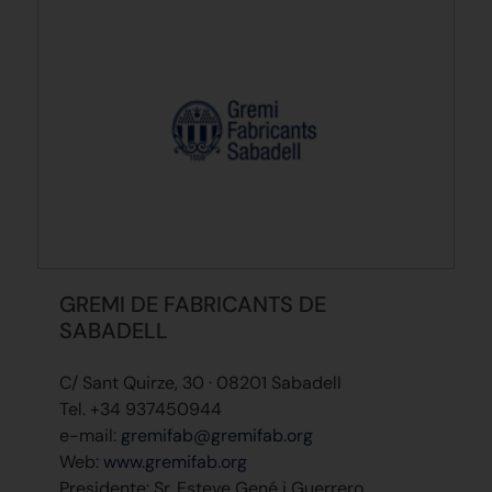
GREMI DE FABRICANTS DE
SABADELL
C/ Sant Quirze, 30 · 08201 Sabadell
Tel. +34 937450944
e-mail:
gremifab@gremifab.org
Web:
www.gremifab.org
Presidente: Sr. Esteve Gené i Guerrero