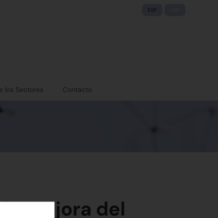
ESP
CAT
e los Sectores
Contacto
 de mejora del