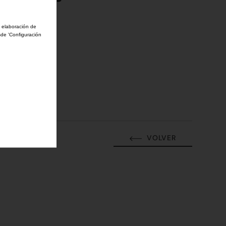
a elaboración de
sde 'Configuración
30 junio 2017
VOLVER