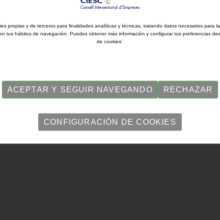
ies propias y de terceros para finalidades analíticas y técnicas, tratando datos necesarios para l
en tus hábitos de navegación. Puedes obtener más información y configurar tus preferencias de
de cookies'.
 Consejo Intersectorial de Empresarios de Sabadell y Comarca (CIESC),
ACEPTAR Y SEGUIR NAVEGANDO
RECHAZAR
CONFIGURACIÓN DE COOKIES