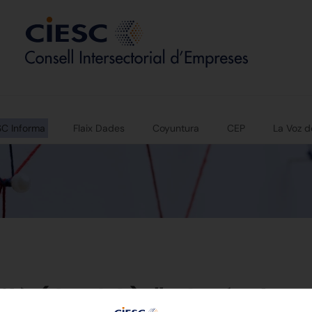
SC Informa
Flaix Dades
Coyuntura
CEP
La Voz d
là (CIESC). "¿Qué plan