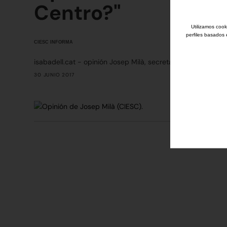
Centro?"
Utilizamos cook
perfiles basados 
CIESC INFORMA
isabadell.cat - opinión Josep Milà, secretario técnico del
30 JUNIO 2017