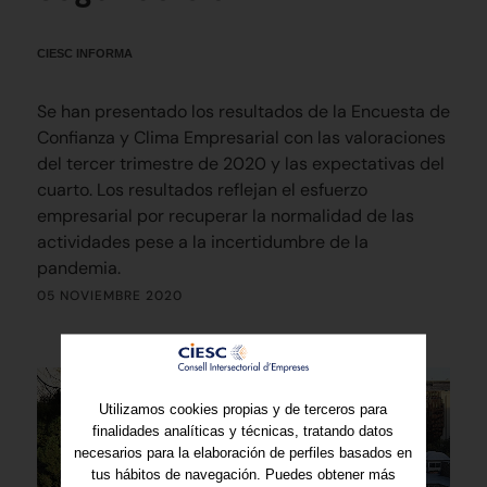
CIESC INFORMA
Se han presentado los resultados de la Encuesta de
Confianza y Clima Empresarial con las valoraciones
del tercer trimestre de 2020 y las expectativas del
cuarto. Los resultados reflejan el esfuerzo
empresarial por recuperar la normalidad de las
actividades pese a la incertidumbre de la
pandemia.
05 NOVIEMBRE 2020
Utilizamos cookies propias y de terceros para
finalidades analíticas y técnicas, tratando datos
necesarios para la elaboración de perfiles basados en
tus hábitos de navegación. Puedes obtener más