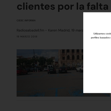
clientes por la fal
CIESC INFORMA
Radiosabadell.fm - Karen Madrid, 19 marzo 2018
Utilizamos cook
19 MARZO 2018
perfiles basados 