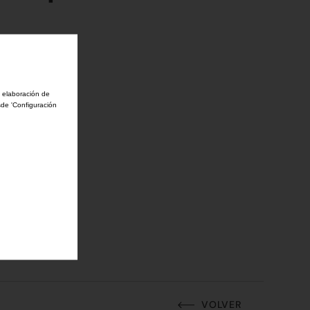
a elaboración de
sde 'Configuración
VOLVER