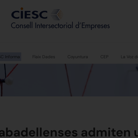
SC Informa
Flaix Dades
Coyuntura
CEP
La Voz d
abadellenses admiten 