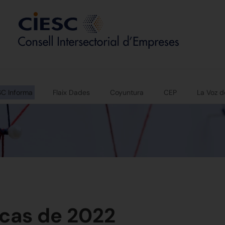
SC Informa
Flaix Dades
Coyuntura
CEP
La Voz d
cas de 2022