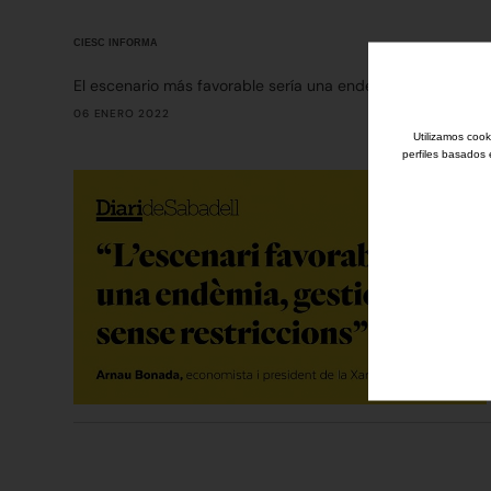
CIESC INFORMA
El escenario más favorable sería una endemia, gestionable 
06 ENERO 2022
Utilizamos cook
perfiles basados 