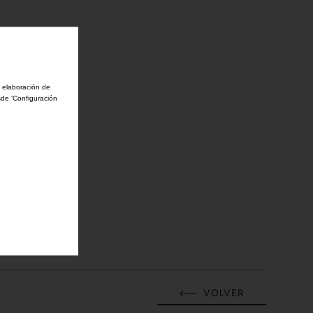
a elaboración de
sde 'Configuración
VOLVER