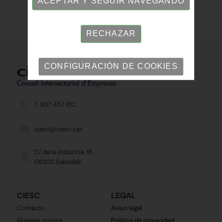
ACEPTAR Y SEGUIR NAVEGANDO
RECHAZAR
CONFIGURACIÓN DE COOKIES
T. 937 457 812
ciesc@ciesc.cat
C/ de la Indústria, 16
08202 Sabadell
CIESC
LEGAL
Contacto
Aviso legal
Quiénes somos
Política de privacidad