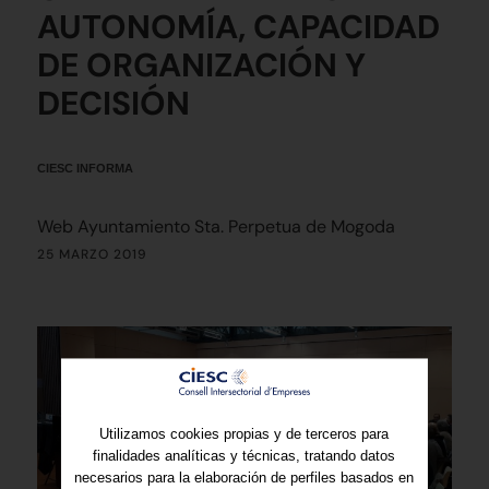
AUTONOMÍA, CAPACIDAD
DE ORGANIZACIÓN Y
DECISIÓN
CIESC INFORMA
Web Ayuntamiento Sta. Perpetua de Mogoda
25 MARZO 2019
Utilizamos cookies propias y de terceros para
finalidades analíticas y técnicas, tratando datos
necesarios para la elaboración de perfiles basados en