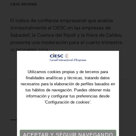
CIESC INFORMA
El índice de confianza empresarial que analiza
trimestralmente el CIESC en las empresas de
Sabadell, la Cuenca del Ripoll y la Riera de Caldes,
presenta una moderación para el cuarto trimestre.
10 DICIEMBRE 2024
Utilizamos cookies propias y de terceros para
finalidades analíticas y técnicas, tratando datos
necesarios para la elaboración de perfiles basados en
tus hábitos de navegación. Puedes obtener más
información y configurar tus preferencias desde
'Configuración de cookies'.
VOLVER
ACEPTAR Y SEGUIR NAVEGANDO