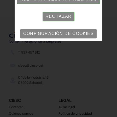
RECHAZAR
CONFIGURACIÓN DE COOKIES
T. 937 457 812
ciesc@ciesc.cat
C/ de la Indústria, 16
08202 Sabadell
CIESC
LEGAL
Contacto
Aviso legal
Quiénes somos
Política de privacidad