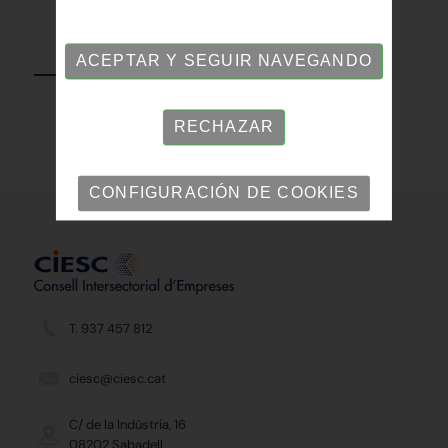
VOLVER
ACEPTAR Y SEGUIR NAVEGANDO
RECHAZAR
CONFIGURACIÓN DE COOKIES
T. 937 457 812
ciesc@ciesc.cat
C/ de la Indústria, 16
08202 Sabadell