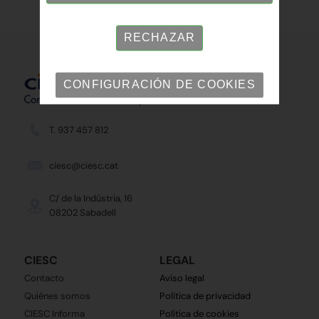
RECHAZAR
CONFIGURACIÓN DE COOKIES
T. 937 457 812
ciesc@ciesc.cat
C/ de la Indústria, 16
08202 Sabadell
CIESC
LEGAL
Contacto
Aviso legal
Quiénes somos
Política de privacidad
CIESC Informa
Política de cookies