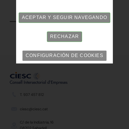
VOLVER
ACEPTAR Y SEGUIR NAVEGANDO
RECHAZAR
CONFIGURACIÓN DE COOKIES
T. 937 457 812
ciesc@ciesc.cat
C/ de la Indústria, 16
08202 Sabadell