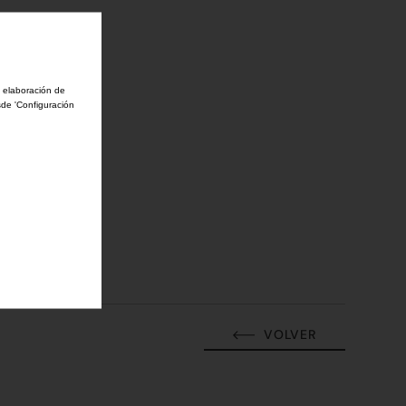
a elaboración de
sde 'Configuración
VOLVER