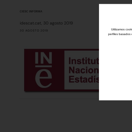
CIESC INFORMA
idescat.cat, 30 agosto 2019
Utilizamos cook
30 AGOSTO 2019
perfiles basados 