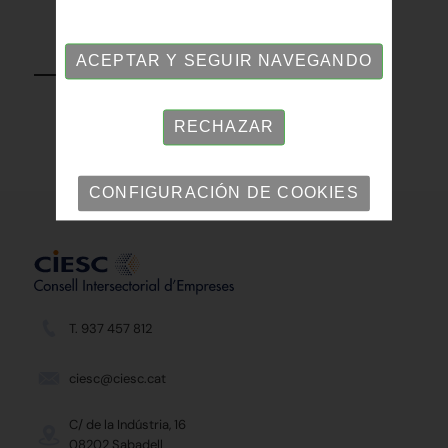
VOLVER
ACEPTAR Y SEGUIR NAVEGANDO
RECHAZAR
CONFIGURACIÓN DE COOKIES
T. 937 457 812
ciesc@ciesc.cat
C/ de la Indústria, 16
08202 Sabadell