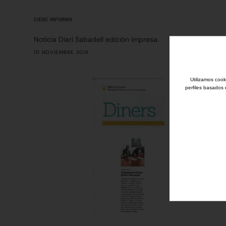
CIESC INFORMA
Noticia Diari Sabadell edición impresa.
10 NOVIEMBRE 2018
Utilizamos cook
perfiles basados 