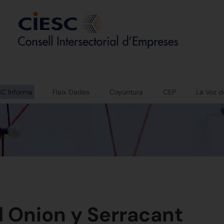
SC Informa
Flaix Dades
Coyuntura
CEP
La Voz d
d Onion y Serracant