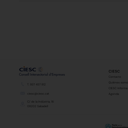
CIESC
Contacto
Quiénes somo
T. 937 457 812
CIESC Informa
ciesc@ciesc.cat
Agenda
C/ de la Indústria, 16
08202 Sabadell