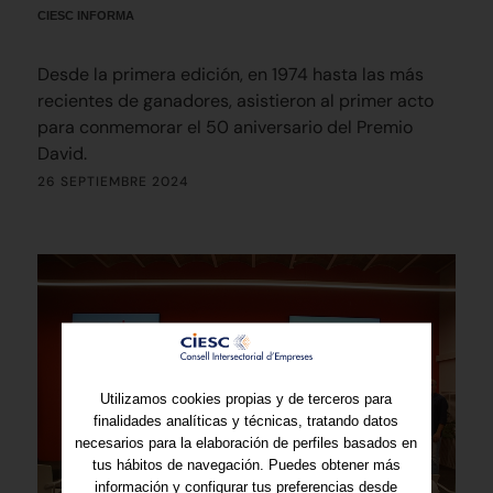
CIESC INFORMA
Desde la primera edición, en 1974 hasta las más
recientes de ganadores, asistieron al primer acto
para conmemorar el 50 aniversario del Premio
David.
26 SEPTIEMBRE 2024
Utilizamos cookies propias y de terceros para
finalidades analíticas y técnicas, tratando datos
necesarios para la elaboración de perfiles basados en
tus hábitos de navegación. Puedes obtener más
información y configurar tus preferencias desde