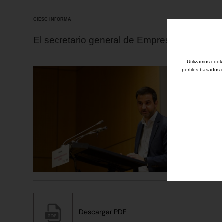
CIESC INFORMA
El secretario general de Empresa y Trabajo 
Utilizamos cook
perfiles basados 
Descargar PDF