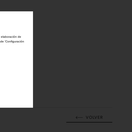
.
a elaboración de
sde 'Configuración
VOLVER