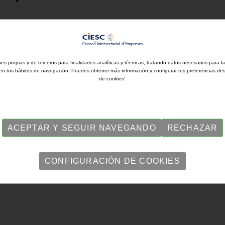
presenta el Plan Finestreta Única Empresarial (FUE)
ies propias y de terceros para finalidades analíticas y técnicas, tratando datos necesarios para l
en tus hábitos de navegación. Puedes obtener más información y configurar tus preferencias de
de cookies'.
ACEPTAR Y SEGUIR NAVEGANDO
RECHAZAR
CONFIGURACIÓN DE COOKIES