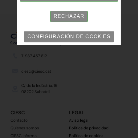
RECHAZAR
CONFIGURACIÓN DE COOKIES
T. 937 457 812
ciesc@ciesc.cat
C/ de la Indústria, 16
08202 Sabadell
CIESC
LEGAL
Contacto
Aviso legal
Quiénes somos
Política de privacidad
CIESC Informa
Política de cookies