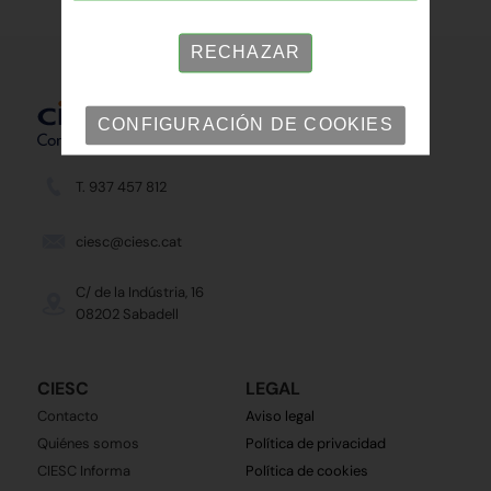
RECHAZAR
CONFIGURACIÓN DE COOKIES
T. 937 457 812
ciesc@ciesc.cat
C/ de la Indústria, 16
08202 Sabadell
CIESC
LEGAL
Contacto
Aviso legal
Quiénes somos
Política de privacidad
CIESC Informa
Política de cookies