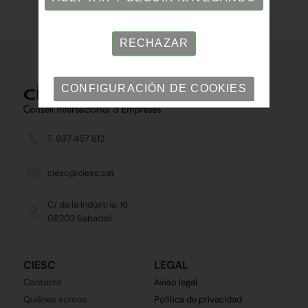
RECHAZAR
CONFIGURACIÓN DE COOKIES
T. 937 457 812
ciesc@ciesc.cat
C/ de la Indústria, 16
08202 Sabadell
CIESC
LEGAL
Contacto
Aviso legal
Quiénes somos
Política de privacidad