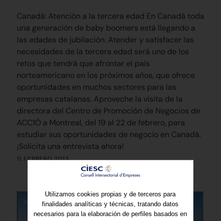
Canadá: Atención a la tercera edad En Canadá toda
una generación de baby boomers está llegando a
las edades de jubilación. Atender y satisfacer las
necesidades de la tercera edad será uno de los
retos que tendrá que afrontar el país
norteamericano en los próximos años, que ofrece
oportunidades en muchos sectores para las
empresas catalanas. Aproveche la visita de la
directora del Centro de Promoción de Negocios de
ACC1Ó a Montreal, del 19 al 22 de febrero, para
estudiar sus oportunidades de negocio en Canadá.
¡Solicita una entrevista ahora!
11 FEBRERO 2013
Utilizamos cookies propias y de terceros para
finalidades analíticas y técnicas, tratando datos
necesarios para la elaboración de perfiles basados en