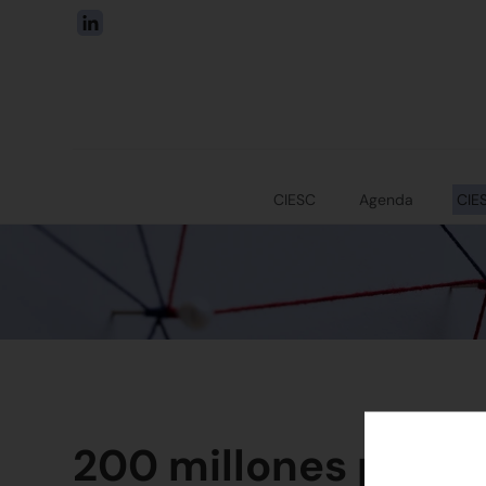
CIESC
Agenda
CIE
200 millones para l