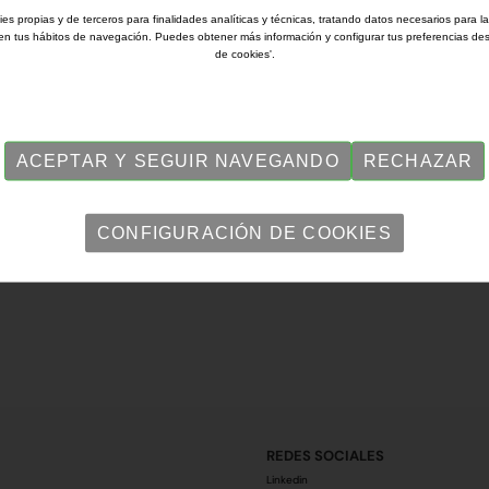
ies propias y de terceros para finalidades analíticas y técnicas, tratando datos necesarios para l
en tus hábitos de navegación. Puedes obtener más información y configurar tus preferencias de
de cookies'.
es a elevar el gasto para la continuidad de la B-40
ACEPTAR Y SEGUIR NAVEGANDO
RECHAZAR
CONFIGURACIÓN DE COOKIES
REDES SOCIALES
Linkedin