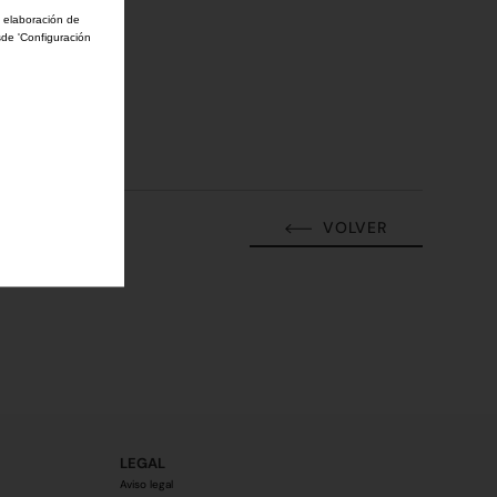
a elaboración de
sde 'Configuración
VOLVER
LEGAL
Aviso legal