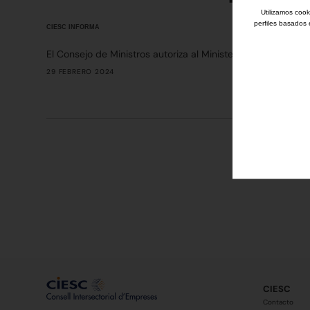
Utilizamos cook
perfiles basados 
CIESC INFORMA
El Consejo de Ministros autoriza al Ministerio de Transport
29 FEBRERO 2024
CIESC
Contacto