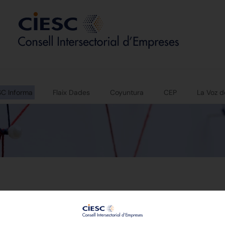
SC Informa
Flaix Dades
Coyuntura
CEP
La Voz d
a ronda Norte