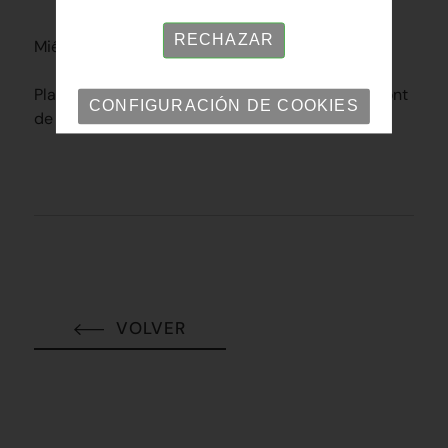
RECHAZAR
Miércoles 1 de julio de 9h a 11h
Plazas limitadas - Lugar: Plaza Miquel Crusafont
CONFIGURACIÓN DE COOKIES
de Sabadell INSCRÍBETE
VOLVER