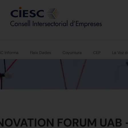
SC Informa
Flaix Dades
Coyuntura
CEP
La Voz d
NOVATION FORUM UAB -