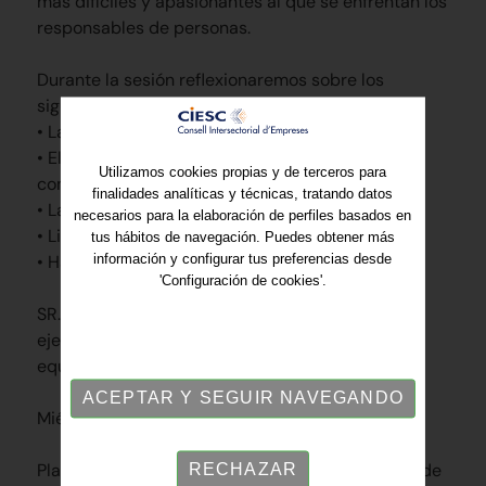
más difíciles y apasionantes al que se enfrentan los
responsables de personas.
Durante la sesión reflexionaremos sobre los
siguientes temas:
• La función del líder hoy.
• El liderazgo tridimensional y la gestión de
Utilizamos cookies propias y de terceros para
compromisos.
finalidades analíticas y técnicas, tratando datos
• La flexibilidad en el estilo de dirección.
necesarios para la elaboración de perfiles basados en
• Liderar con preguntas.
tus hábitos de navegación. Puedes obtener más
• Habilidades esenciales del líder.
información y configurar tus preferencias desde
'Configuración de cookies'.
SR. Pedro Gómez. - Consultor, formador y coach
ejecutivo. Colaborador experto en liderazgo y
equipos del Centro Metalúrgico/ESEC
ACEPTAR Y SEGUIR NAVEGANDO
Miércoles 15 de julio de 9.30 ha 12.30 h
Plazas limitadas - Lugar: Plaza Miquel Crusafont de
RECHAZAR