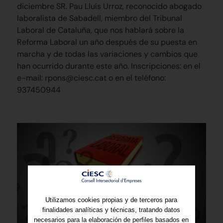
diciembre SR. Pau Lluís Urroz, reconocido abogado
laboralista de Sabadell, miembro del Tribunal
Laboral de Cataluña, que nos hablará sobre la
Reforma Laboral un año después de su puesta en
marcha y de todas las variaciones y cambios que
han ocurrido durante este año. Inscripciones: en el
e-mail: rpons@ciesc.cat o en el teléfono:
937450944
Utilizamos cookies propias y de terceros para
finalidades analíticas y técnicas, tratando datos
necesarios para la elaboración de perfiles basados en