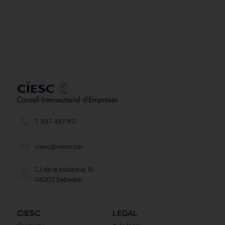
T. 937 457 812
ciesc@ciesc.cat
C/ de la Indústria, 16
08202 Sabadell
CIESC
LEGAL