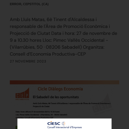
ERROR, CEPSTITOL (CA)
Amb Lluís Matas, 6è Tinent d'Alcaldessa i
responsable de l'Àrea de Promoció Econòmica i
Projecció de Ciutat Data i hora: 27 de novembre de
9 a 10.30 hores Lloc: Pimec Vallès Occidental -
(Vilarrúbies, 50 · 08206 Sabadell) Organitza:
Consell d’Economia Productiva-CEP
27 NOVEMBRE 2023