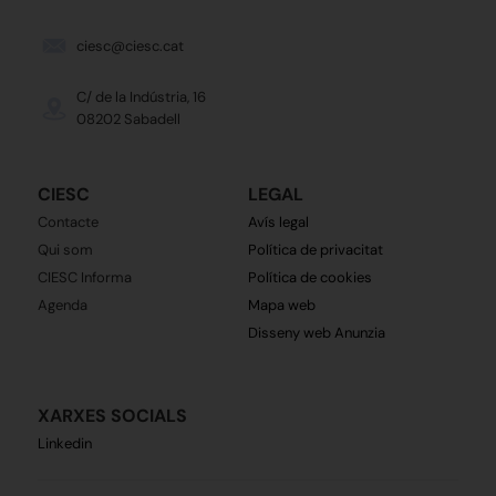
ciesc@ciesc.cat
C/ de la Indústria, 16
08202 Sabadell
CIESC
LEGAL
Contacte
Avís legal
Qui som
Política de privacitat
CIESC Informa
Política de cookies
Agenda
Mapa web
Disseny web Anunzia
XARXES SOCIALS
Linkedin