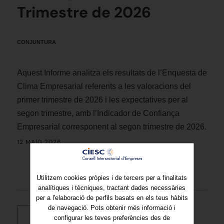
Trimestre de 2026
CONJUNTURA
Aquest Informe analitza els resultats de l’Enquesta de
Clima Empresarial referents a les valoracions del
primer trimestre de 2026 i les expectatives per al
segon trimestre, amb l’Indicador de Confiança
Empresarial corresponent al segon trimestre de 2026.
12 MAIG 2026
Utilitzem cookies pròpies i de tercers per a finalitats
analítiques i tècniques, tractant dades necessàries
per a l'elaboració de perfils basats en els teus hàbits
de navegació. Pots obtenir més informació i
configurar les teves preferències des de