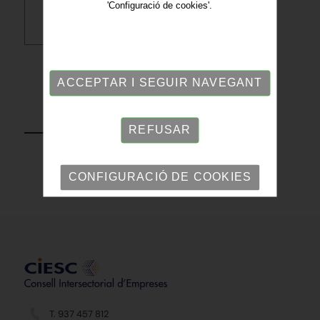
'Configuració de cookies'.
Descarregar PDF
ACCEPTAR I SEGUIR NAVEGANT
TORNAR
REFUSAR
CONFIGURACIÓ DE COOKIES
T. 937 457 812