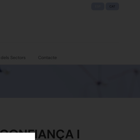
ESP
CAT
 dels Sectors
Contacte
 CONFIANÇA I