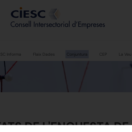
ESC Informa
Flaix Dades
Conjuntura
CEP
La Veu
ATS DE L'ENQUESTA DE