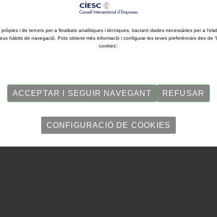
. 3r Trimestre de 2024
 pròpies i de tercers per a finalitats analítiques i tècniques, tractant dades necessàries per a l'ela
eus hàbits de navegació. Pots obtenir més informació i configurar les teves preferències des de 
cookies'.
a Empresarial referents a les valoracions del tercer trimestre de 2024 
 de 2024.
ACCEPTAR I SEGUIR NAVEGANT
REFUSAR
CONFIGURACIÓ DE COOKIES