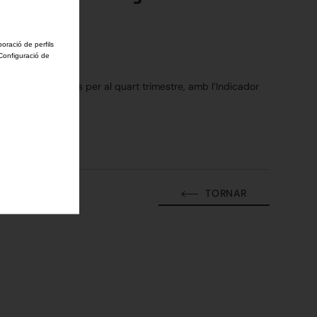
boració de perfils
'Configuració de
i les expectatives per al quart trimestre, amb l’Indicador
TORNAR