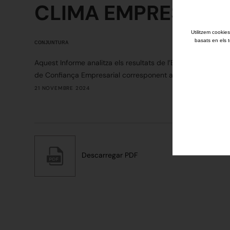
CLIMA EMPRESARIAL
Utilitzem cookies
basats en els t
CONJUNTURA
Aquest Informe analitza els resultats de l’Enquesta de Clim
de Confiança Empresarial corresponent al quart trimestre
21 NOVEMBRE 2024
Descarregar PDF