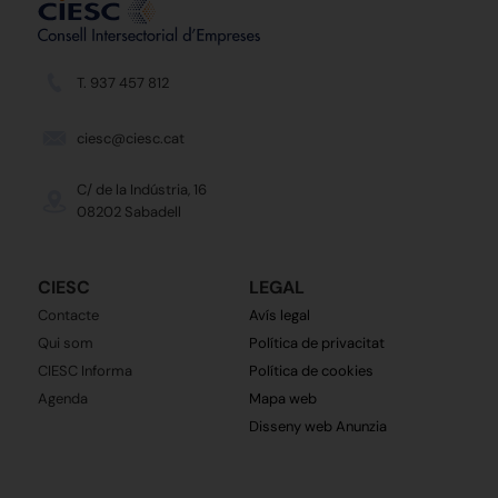
T. 937 457 812
ciesc@ciesc.cat
C/ de la Indústria, 16
08202 Sabadell
CIESC
LEGAL
Contacte
Avís legal
Qui som
Política de privacitat
CIESC Informa
Política de cookies
Agenda
Mapa web
Disseny web Anunzia