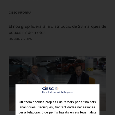
CIESC INFORMA
El nou grup liderarà la distribució de 23 marques de
cotxes i 7 de motos.
05 JUNY 2025
Utilitzem cookies pròpies i de tercers per a finalitats
analítiques i tècniques, tractant dades necessàries
per a l'elaboració de perfils basats en els teus hàbits