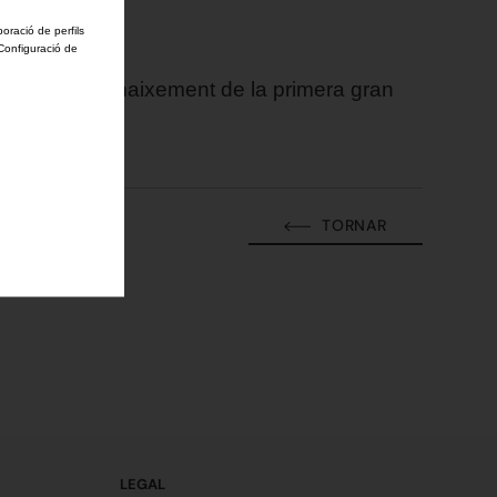
boració de perfils
'Configuració de
a suposar el naixement de la primera gran
TORNAR
LEGAL