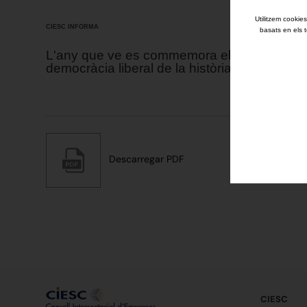
Utilitzem cookies
CIESC INFORMA
basats en els t
L'any que ve es commemora el 250è aniversar
democràcia liberal de la història moderna.
Descarregar PDF
CIESC