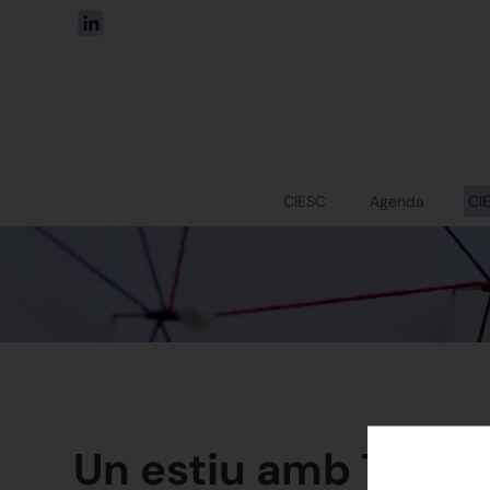
CIESC
Agenda
CI
Un estiu amb Trum