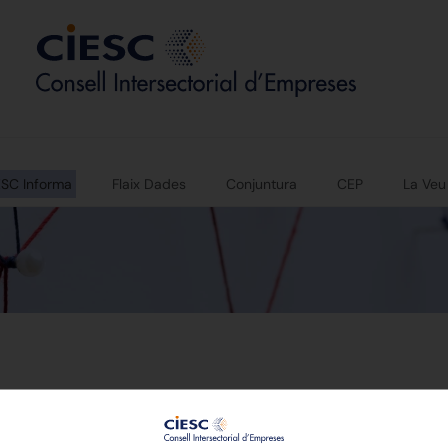
ESC Informa
Flaix Dades
Conjuntura
CEP
La Veu
p