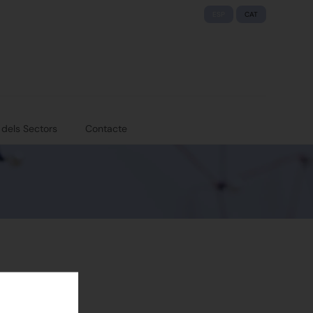
ESP
CAT
 dels Sectors
Contacte