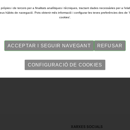
 pròpies i de tercers per a finalitats analítiques i tècniques, tractant dades necessàries per a l'ela
eus hàbits de navegació. Pots obtenir més informació i configurar les teves preferències des de 
cookies'.
i de la Independència dels Estats Units, fet que v
ACCEPTAR I SEGUIR NAVEGANT
REFUSAR
CONFIGURACIÓ DE COOKIES
XARXES SOCIALS