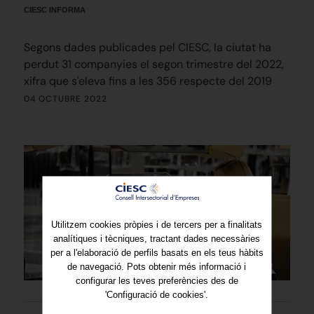
CIESC INFORMA
Segons dades publicades pel CIESC, la ciutat ha
perdut 31 companyies el segon trimestre del 2022,
xifra que s'eleva fins a les 356 respecte del 2019
04 OCTUBRE 2022
Utilitzem cookies pròpies i de tercers per a finalitats
analítiques i tècniques, tractant dades necessàries
per a l'elaboració de perfils basats en els teus hàbits
de navegació. Pots obtenir més informació i
configurar les teves preferències des de
'Configuració de cookies'.