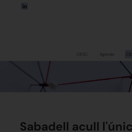
CIESC
Agenda
CI
Sabadell acull l'úni