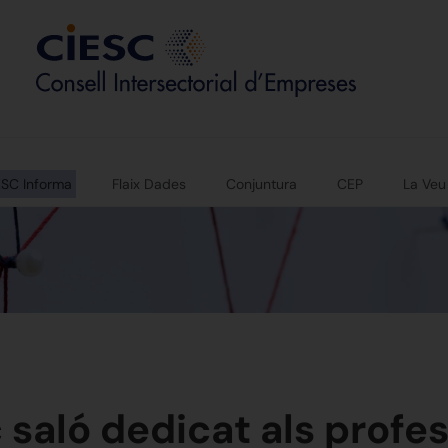
ESC Informa
Flaix Dades
Conjuntura
CEP
La Veu
c saló dedicat als profe