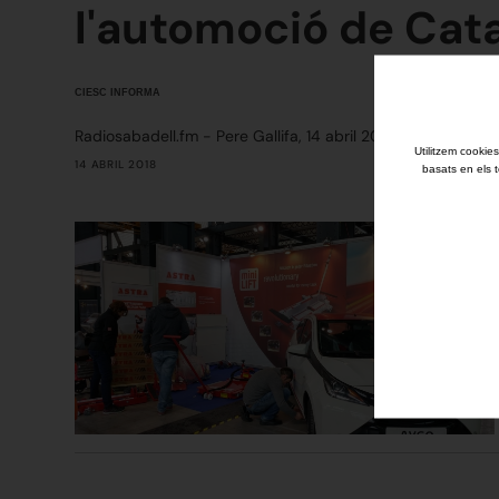
l'automoció de Cat
CIESC INFORMA
Radiosabadell.fm - Pere Gallifa, 14 abril 2018
Utilitzem cookies
14 ABRIL 2018
basats en els t