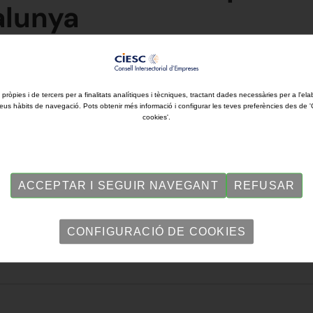
alunya
 pròpies i de tercers per a finalitats analítiques i tècniques, tractant dades necessàries per a l'ela
eus hàbits de navegació. Pots obtenir més informació i configurar les teves preferències des de 
cookies'.
ACCEPTAR I SEGUIR NAVEGANT
REFUSAR
CONFIGURACIÓ DE COOKIES