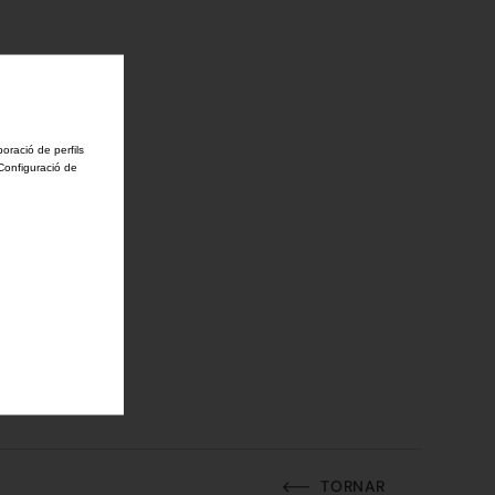
boració de perfils
'Configuració de
TORNAR