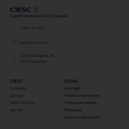
T. 937 457 812
ciesc@ciesc.cat
C/ de la Indústria, 16
08202 Sabadell
CIESC
LEGAL
Contacte
Avís legal
Qui som
Política de privacitat
CIESC Informa
Política de cookies
Agenda
Mapa web
Disseny web Anunzia