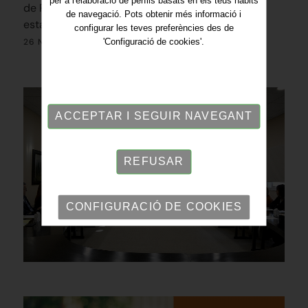
per a l'elaboració de perfils basats en els teus hàbits
de Plans d’Igualtat que ha servit d’exemple i ha
de navegació. Pots obtenir més informació i
estat molt útil.
configurar les teves preferències des de
26 NOVEMBRE 2019
'Configuració de cookies'.
ACCEPTAR I SEGUIR NAVEGANT
REFUSAR
CONFIGURACIÓ DE COOKIES