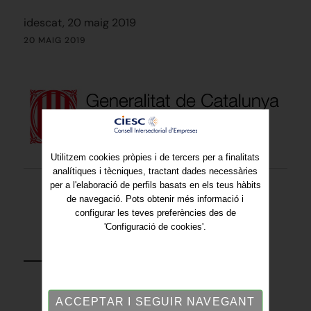
idescat, 20 maig 2019
20 MAIG 2019
Utilitzem cookies pròpies i de tercers per a finalitats
analítiques i tècniques, tractant dades necessàries
per a l'elaboració de perfils basats en els teus hàbits
de navegació. Pots obtenir més informació i
configurar les teves preferències des de
'Configuració de cookies'.
TORNAR
ACCEPTAR I SEGUIR NAVEGANT