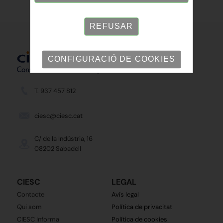
REFUSAR
CONFIGURACIÓ DE COOKIES
T. 937 457 812
ciesc@ciesc.cat
C/ de la Indústria, 16
08202 Sabadell
CIESC
LEGAL
Contacte
Avís legal
Qui som
Política de privacitat
CIESC Informa
Política de cookies