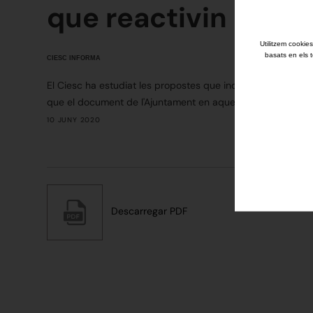
que reactivin les ac
Utilitzem cookies
basats en els t
CIESC INFORMA
El Ciesc ha estudiat les propostes que inclou el tercer apar
que el document de l'Ajuntament en aquest apartat......
10 JUNY 2020
Descarregar PDF