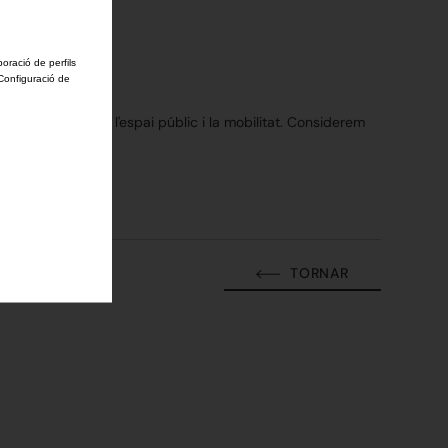
boració de perfils
'Configuració de
ia a l'urbanisme, l'espai públic i la mobilitat. Considerem
TORNAR