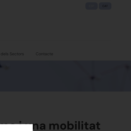
ESP
CAT
 dels Sectors
Contacte
me i una mobilitat