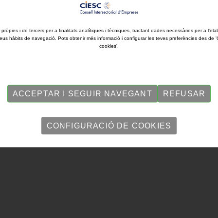
tivitats
 pròpies i de tercers per a finalitats analítiques i tècniques, tractant dades necessàries per a l'ela
eus hàbits de navegació. Pots obtenir més informació i configurar les teves preferències des de 
cookies'.
tat del Pla Post Covid-19 presentat per l'Ajuntament i que fan referènc
ACCEPTAR I SEGUIR NAVEGANT
REFUSAR
CONFIGURACIÓ DE COOKIES