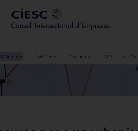
ESC Informa
Flaix Dades
Conjuntura
CEP
La Veu
esures per a un urbanis