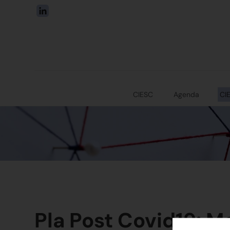
CIESC
Agenda
CI
Pla Post Covid19: M