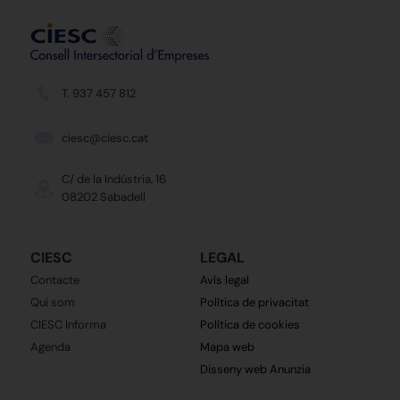
T. 937 457 812
ciesc@ciesc.cat
C/ de la Indústria, 16
08202 Sabadell
CIESC
LEGAL
Contacte
Avís legal
Qui som
Política de privacitat
CIESC Informa
Política de cookies
Agenda
Mapa web
Disseny web Anunzia