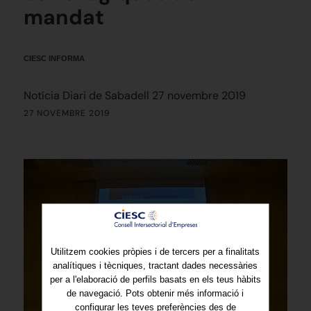
mandat
CIESC INFORMA
Notícia Diari de Sabadell 27 novembre 2019
27 NOVEMBRE 2019
Utilitzem cookies pròpies i de tercers per a finalitats
analítiques i tècniques, tractant dades necessàries
per a l'elaboració de perfils basats en els teus hàbits
de navegació. Pots obtenir més informació i
configurar les teves preferències des de