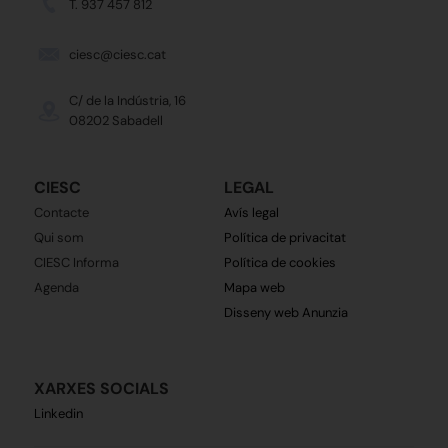
T. 937 457 812
ciesc@ciesc.cat
C/ de la Indústria, 16
08202 Sabadell
CIESC
LEGAL
Contacte
Avís legal
Qui som
Política de privacitat
CIESC Informa
Política de cookies
Agenda
Mapa web
Disseny web Anunzia
XARXES SOCIALS
Linkedin