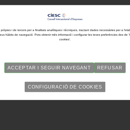
ellenca Moventia, guardonat amb una de les màxime
 pròpies i de tercers per a finalitats analítiques i tècniques, tractant dades necessàries per a l'ela
eus hàbits de navegació. Pots obtenir més informació i configurar les teves preferències des de 
cookies'.
ACCEPTAR I SEGUIR NAVEGANT
REFUSAR
CONFIGURACIÓ DE COOKIES