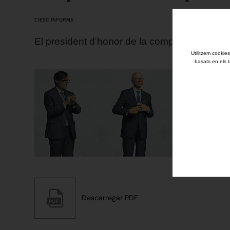
CIESC INFORMA
El president d'honor de la companyia sabad
Utilitzem cookies
basats en els t
Descarregar PDF