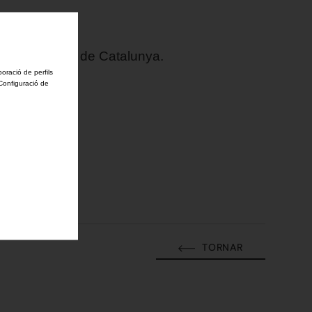
s distincions de Catalunya.
boració de perfils
'Configuració de
TORNAR