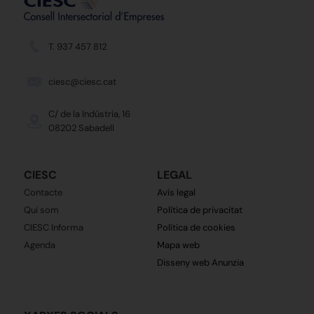
T. 937 457 812
ciesc@ciesc.cat
C/ de la Indústria, 16
08202 Sabadell
CIESC
LEGAL
Contacte
Avís legal
Qui som
Política de privacitat
CIESC Informa
Política de cookies
Agenda
Mapa web
Disseny web Anunzia