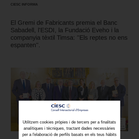
CIESC INFORMA
El Gremi de Fabricants premia el Banc
Sabadell, l'ESDI, la Fundació Eveho i la
companyia tèxtil Timsa: ''Els reptes no ens
espanten''.
Utilitzem cookies pròpies i de tercers per a finalitats
analítiques i tècniques, tractant dades necessàries
per a l'elaboració de perfils basats en els teus hàbits