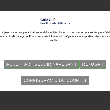
context, qualsevol exercici de previsió és una temeritat. Sí que m'atre
 pròpies i de tercers per a finalitats analítiques i tècniques, tractant dades necessàries per a l'ela
eus hàbits de navegació. Pots obtenir més informació i configurar les teves preferències des de 
cookies'.
ACCEPTAR I SEGUIR NAVEGANT
REFUSAR
CONFIGURACIÓ DE COOKIES