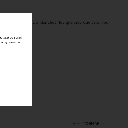
veixo, malgrat tot, a identificar les que crec que seran les
boració de perfils
'Configuració de
TORNAR