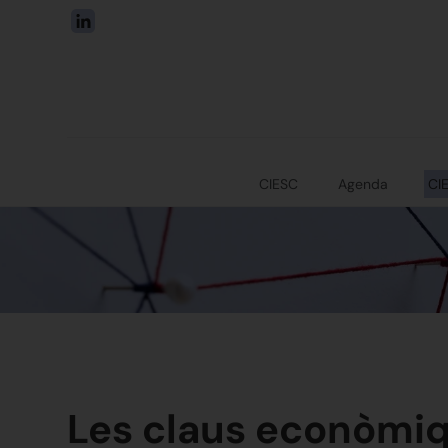
CIESC
Agenda
CI
Les claus econòmiq