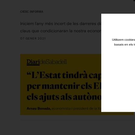
CIESC INFORMA
Iniciem l'any més incert de les darreres dècades. En aquest 
claus que condicionaran la nostra economia.
07 GENER 2021
Utilitzem cookies
basats en els t