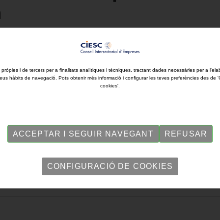
a
, Manel Nadal, també ha anunciat que perllongarà el P
 pròpies i de tercers per a finalitats analítiques i tècniques, tractant dades necessàries per a l'ela
eus hàbits de navegació. Pots obtenir més informació i configurar les teves preferències des de 
cookies'.
ACCEPTAR I SEGUIR NAVEGANT
REFUSAR
CONFIGURACIÓ DE COOKIES