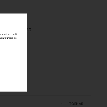
EMV fins al 2030
boració de perfils
'Configuració de
TORNAR