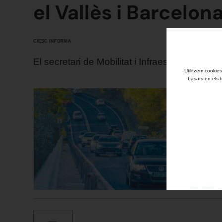
el Vallès i Barcelon
CIESC INFORMA
El secretari de Mobilitat i Infraestructures
Utilitzem cookies
basats en els t