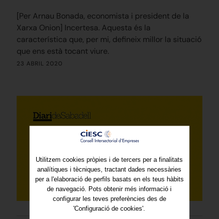
[Per Arnau Bonada, economista i president de la
Xarxa Onion] Incertesa. Aquesta és la
característica que, per mi, defineix millor la situació
que ens està tocant viure.
23 ABRIL 2020
Utilitzem cookies pròpies i de tercers per a finalitats
analítiques i tècniques, tractant dades necessàries
per a l'elaboració de perfils basats en els teus hàbits
de navegació. Pots obtenir més informació i
configurar les teves preferències des de
'Configuració de cookies'.