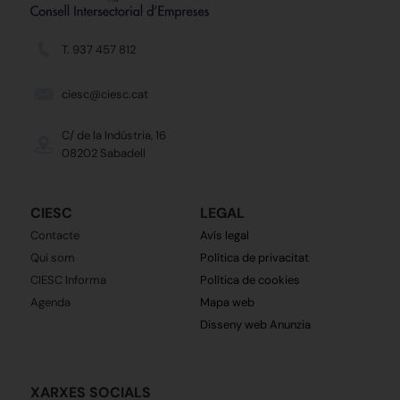
T. 937 457 812
ciesc@ciesc.cat
C/ de la Indústria, 16
08202 Sabadell
CIESC
LEGAL
Contacte
Avís legal
Qui som
Política de privacitat
CIESC Informa
Política de cookies
Agenda
Mapa web
Disseny web Anunzia
XARXES SOCIALS