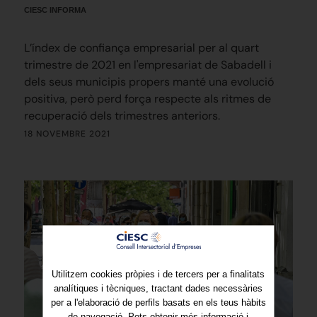
CIESC INFORMA
L’índex de confiança empresarial per al quart
trimestre de 2021 en l'empresariat de Sabadell i
dels seus municipis propers manté una evolució
positiva, però perd força respecte als ritmes de
recuperació dels trimestres anteriors.
18 NOVEMBRE 2021
Utilitzem cookies pròpies i de tercers per a finalitats
analítiques i tècniques, tractant dades necessàries
per a l'elaboració de perfils basats en els teus hàbits
de navegació. Pots obtenir més informació i