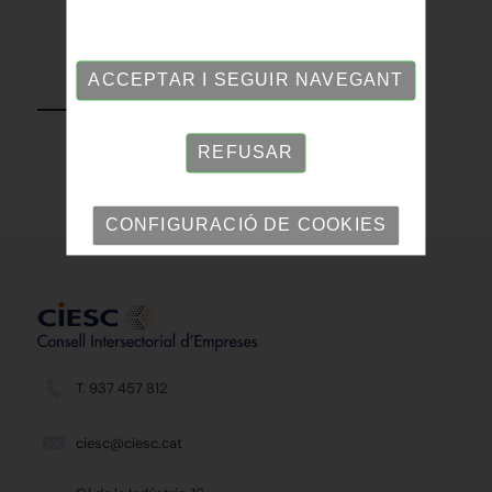
ACCEPTAR I SEGUIR NAVEGANT
TORNAR
REFUSAR
CONFIGURACIÓ DE COOKIES
T. 937 457 812
ciesc@ciesc.cat