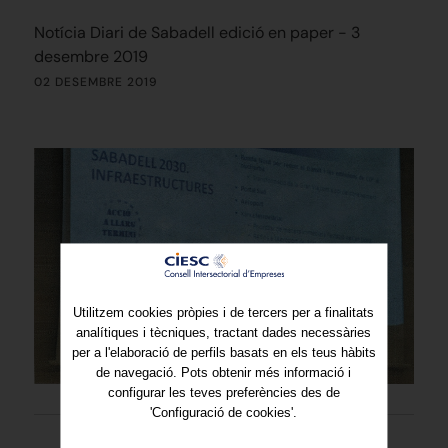
Notícia Diari de Sabadell edició en paper - 3
desembre 2019
02 DESEMBRE 2019
Utilitzem cookies pròpies i de tercers per a finalitats
analítiques i tècniques, tractant dades necessàries
per a l'elaboració de perfils basats en els teus hàbits
de navegació. Pots obtenir més informació i
configurar les teves preferències des de
'Configuració de cookies'.