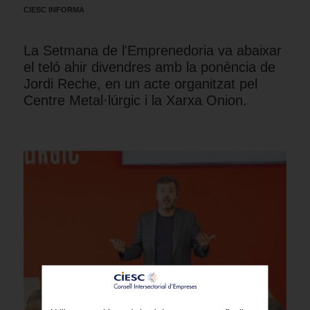
CIESC INFORMA
La Setmana de l'Emprenedoria va abaixar
el teló ahir divendres amb la ponència de
Jordi Reche, en un acte organitzat pel
Centre Metal·lúrgic i la Xarxa Onion.