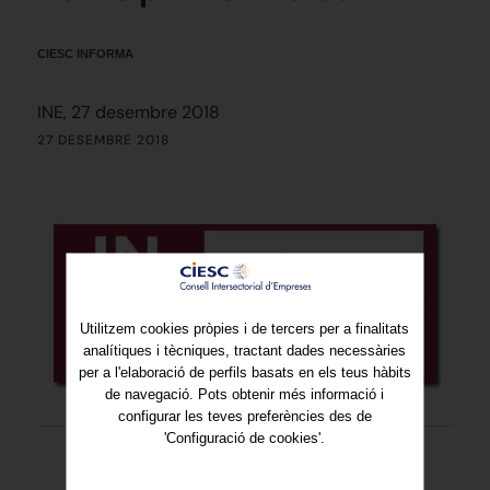
CIESC INFORMA
INE, 27 desembre 2018
27 DESEMBRE 2018
Utilitzem cookies pròpies i de tercers per a finalitats
analítiques i tècniques, tractant dades necessàries
per a l'elaboració de perfils basats en els teus hàbits
de navegació. Pots obtenir més informació i
configurar les teves preferències des de
'Configuració de cookies'.