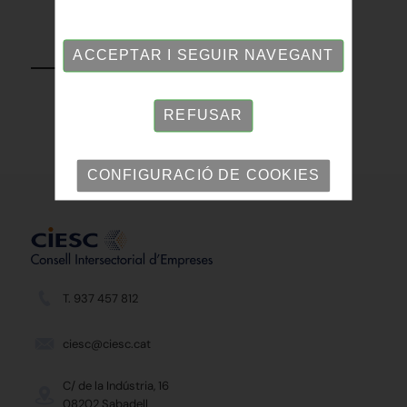
TORNAR
ACCEPTAR I SEGUIR NAVEGANT
REFUSAR
CONFIGURACIÓ DE COOKIES
T. 937 457 812
ciesc@ciesc.cat
C/ de la Indústria, 16
08202 Sabadell