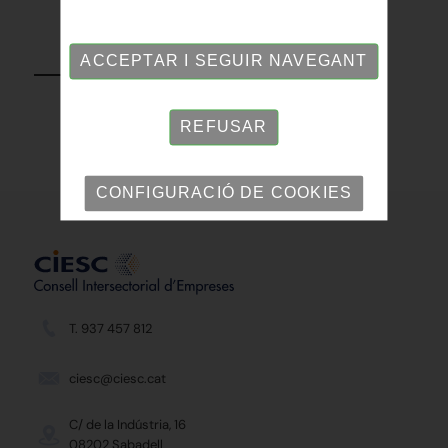
TORNAR
ACCEPTAR I SEGUIR NAVEGANT
REFUSAR
CONFIGURACIÓ DE COOKIES
T. 937 457 812
ciesc@ciesc.cat
C/ de la Indústria, 16
08202 Sabadell