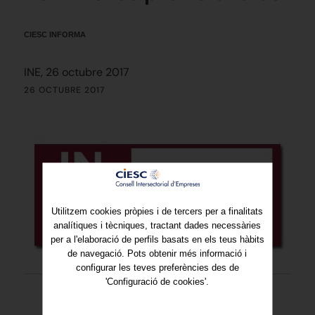
CIESC INFORMA
INE, 26 octubre 2017
26 OCTUBRE 2017
Utilitzem cookies pròpies i de tercers per a finalitats
analítiques i tècniques, tractant dades necessàries
per a l'elaboració de perfils basats en els teus hàbits
de navegació. Pots obtenir més informació i
configurar les teves preferències des de
'Configuració de cookies'.