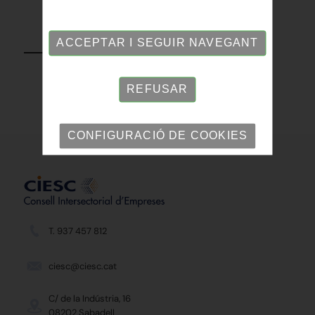
TORNAR
ACCEPTAR I SEGUIR NAVEGANT
REFUSAR
CONFIGURACIÓ DE COOKIES
T. 937 457 812
ciesc@ciesc.cat
C/ de la Indústria, 16
08202 Sabadell