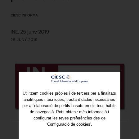
CIESC INFORMA
INE, 25 juny 2019
25 JUNY 2019
Utilitzem cookies pròpies i de tercers per a finalitats
analítiques i tècniques, tractant dades necessàries
per a l'elaboració de perfils basats en els teus hàbits
de navegació. Pots obtenir més informació i
configurar les teves preferències des de
'Configuració de cookies'.