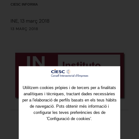
CIESC INFORMA
INE, 13 març 2018
13 MARÇ 2018
Utilitzem cookies pròpies i de tercers per a finalitats
analítiques i tècniques, tractant dades necessàries
per a l'elaboració de perfils basats en els teus hàbits
de navegació. Pots obtenir més informació i
configurar les teves preferències des de
'Configuració de cookies'.